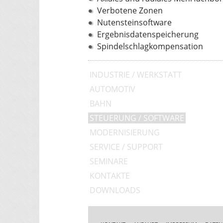
Verbotene Zonen
Nutensteinsoftware
Ergebnisdatenspeicherung
Spindelschlagkompensation
INDUSTRIE / WERKSTATT
AUTOMOTIV
BAHN
STEUERUNG / SOFTWARE
MODERNISIERUNG
SERVICE / SUPPORT
SEMINARE
KONTAKTE
DOWNLOADS