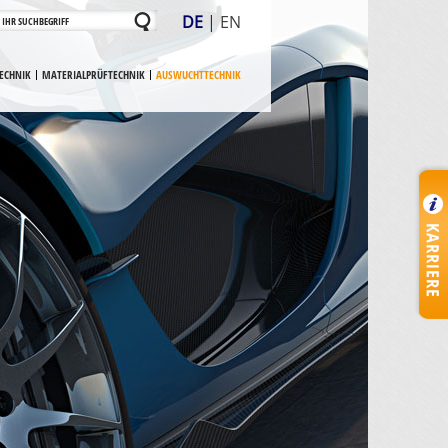
DE
|
EN
ECHNIK
MATERIALPRÜFTECHNIK
AUSWUCHTTECHNIK