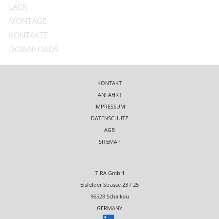
LACK
MONTAGE
KONTAKTE
DOWNLOADS
KONTAKT
ANFAHRT
IMPRESSUM
DATENSCHUTZ
AGB
SITEMAP
TIRA GmbH
Eisfelder Strasse 23 / 25
96528 Schalkau
GERMANY