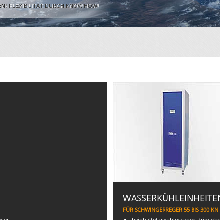
EN!
FLEXIBILITÄT DURCH KNOW HOW!
WASSERKÜHLEINHEITE
FÜR SCHWINGERREGER 55 BIS 300 KN
eger
beinhaltet geschlossenen Primärkr