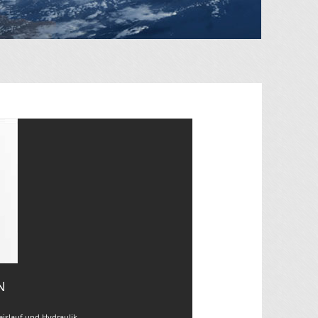
N
eislauf und Hydraulik