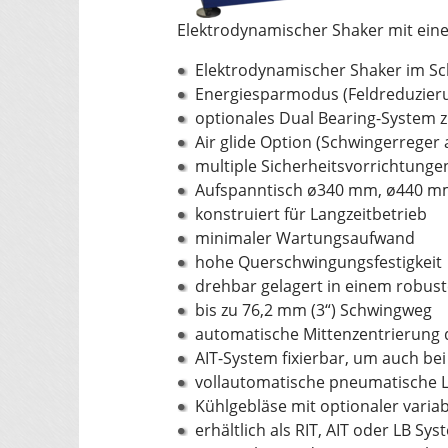
Elektrodynamischer Shaker mit eine
Elektrodynamischer Shaker im Sc
Energiesparmodus (Feldreduzier
optionales Dual Bearing-System z
Air glide Option (Schwingerreger 
multiple Sicherheitsvorrichtunge
Aufspanntisch ø340 mm, ø440 mm
konstruiert für Langzeitbetrieb
minimaler Wartungsaufwand
hohe Querschwingungsfestigkeit
drehbar gelagert in einem robust
bis zu 76,2 mm (3“) Schwingweg
automatische Mittenzentrierung 
AIT-System fixierbar, um auch b
vollautomatische pneumatische 
Kühlgebläse mit optionaler varia
erhältlich als RIT, AIT oder LB Sys