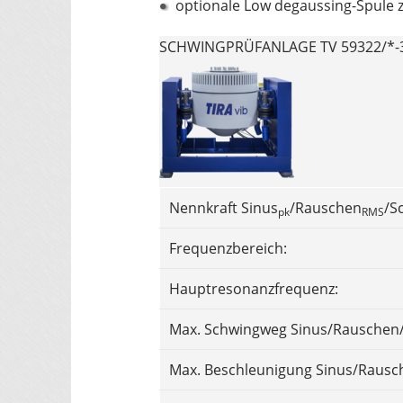
optionale Low degaussing-Spule 
SCHWINGPRÜFANLAGE TV 59322/*-3
Nennkraft Sinus
/Rauschen
/S
pk
RMS
Frequenzbereich:
Hauptresonanzfrequenz:
Max. Schwingweg Sinus/Rauschen/
Max. Beschleunigung Sinus/Rausc