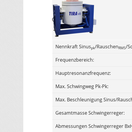
Nennkraft Sinus
/Rauschen
/S
pk
RMS
Frequenzbereich:
Hauptresonanzfrequenz:
Max. Schwingweg Pk-Pk:
Max. Beschleunigung Sinus/Rausc
Gesamtmasse Schwingerreger:
Abmessungen Schwingerreger BxH