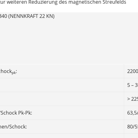
zur weiteren Reduzierung des magnetischen Streufelds
40 (NENNKRAFT 22 KN)
chock
:
2200
pk
5 – 
> 22
Schock Pk-Pk:
63,5
hen/Schock:
80/5