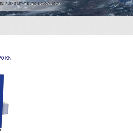
EN!
FLEXIBILITÄT DURCH KNOW HOW!
70 KN