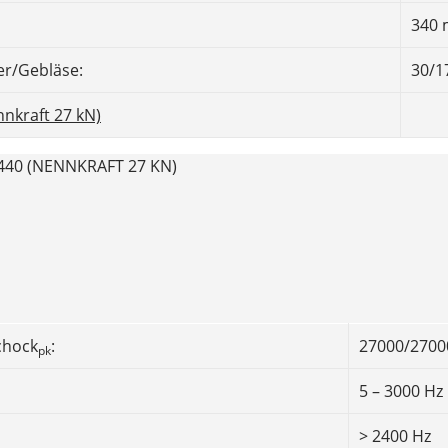
340
er/Gebläse:
30/1
nkraft 27 kN)
40 (NENNKRAFT 27 KN)
chock
:
27000/2700
pk
5 – 3000 Hz
> 2400 Hz