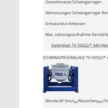
Gesamtmasse Schwingerreger:
Abmessungen Schwingerreger BxH
Armaturdurchmesser:
Max. Leistungsaufnahme Verstärk
Datenblatt TV 59322/*-340 (Nen
SCHWINGPRÜFANLAGE TV 59322/*-4
Nennkraft Sinus
/Rauschen
/S
pk
RMS