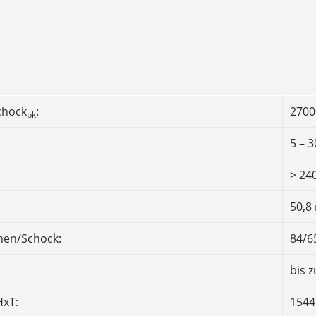
chock
:
2700
pk
5 – 
> 24
50,
hen/Schock:
84/6
bis 
xT:
1544