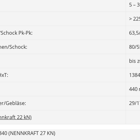
5 – 
> 22
Schock Pk-Pk:
63,5
hen/Schock:
80/5
bis 
xT:
1384
440
er/Gebläse:
29/1
nkraft 22 kN)
40 (NENNKRAFT 27 KN)