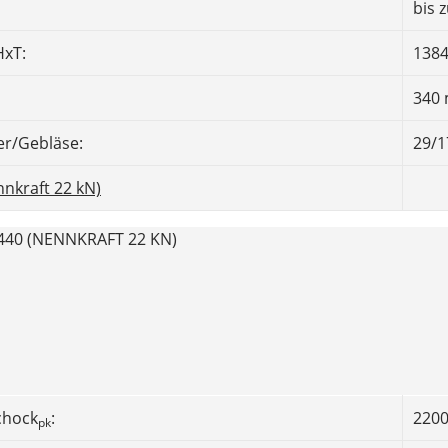
bis 
xT:
1384
340
er/Gebläse:
29/1
nkraft 22 kN)
40 (NENNKRAFT 22 KN)
chock
:
2200
pk