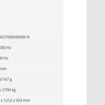
0/27000/80000 N
3000 Hz
00 Hz
8 mm
5/167 g
zu 2700 kg
 x 1212 x 924 mm