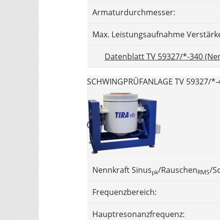
Armaturdurchmesser:
Max. Leistungsaufnahme Verstärk
Datenblatt TV 59327/*-340 (Nen
SCHWINGPRÜFANLAGE TV 59327/*-4
Nennkraft Sinus
/Rauschen
/S
pk
RMS
Frequenzbereich:
Hauptresonanzfrequenz: