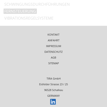
SCHWINGUNGSDURCHFÜHRUNGEN
FERNSTEUERUNG
VIBRATIONSREGELSYSTEME
KONTAKT
ANFAHRT
IMPRESSUM
DATENSCHUTZ
AGB
SITEMAP
TIRA GmbH
Eisfelder Strasse 23 / 25
96528 Schalkau
GERMANY