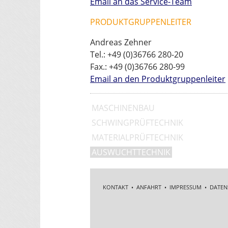
Email an das Service-Team
PRODUKTGRUPPENLEITER
Andreas Zehner
Tel.: +49 (0)36766 280-20
Fax.: +49 (0)36766 280-99
Email an den Produktgruppenleiter
MASCHINENBAU
SCHWINGPRÜFTECHNIK
MATERIALPRÜFTECHNIK
AUSWUCHTTECHNIK
KONTAKT
•
ANFAHRT
•
IMPRESSUM
•
DATEN