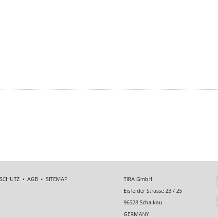
SCHUTZ
•
AGB
•
SITEMAP
TIRA GmbH
Eisfelder Strasse 23 / 25
96528 Schalkau
GERMANY