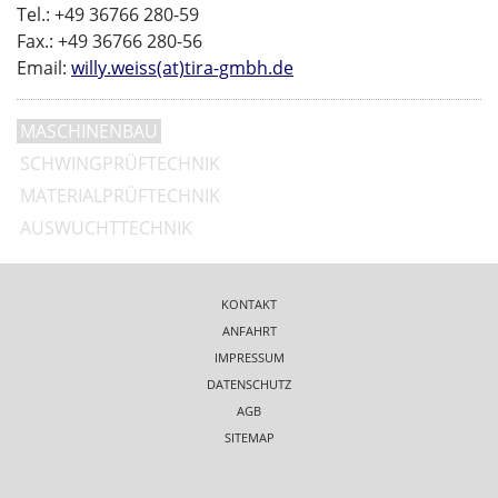
Tel.: +49 36766 280-59
Fax.: +49 36766 280-56
Email:
willy.weiss(at)tira-gmbh.de
MASCHINENBAU
SCHWINGPRÜFTECHNIK
MATERIALPRÜFTECHNIK
AUSWUCHTTECHNIK
KONTAKT
ANFAHRT
IMPRESSUM
DATENSCHUTZ
AGB
SITEMAP