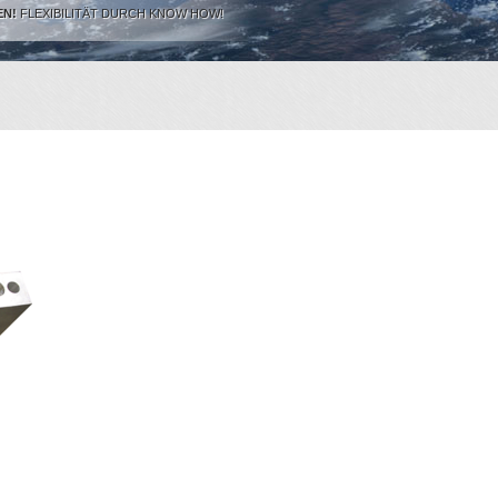
EN!
FLEXIBILITÄT DURCH KNOW HOW!