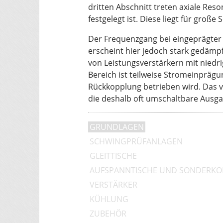
dritten Abschnitt treten axiale Re
festgelegt ist. Diese liegt für groß
Der Frequenzgang bei eingeprägter A
erscheint hier jedoch stark gedämpf
von Leistungsverstärkern mit niedr
Bereich ist teilweise Stromeinprägu
Rückkopplung betrieben wird. Das 
die deshalb oft umschaltbare Aus
GRUNDLAGEN
SCHWINGPRÜFANLAGEN
GLEITTISCHE
AUFSPANNTISCHE UND SONDERKO
VERSTÄRKER
KÜHLUNG
ZUBEHÖR