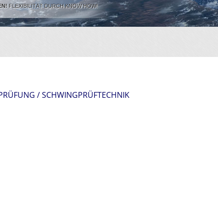
EN!
FLEXIBILITÄT DURCH KNOW HOW!
RÜFUNG / SCHWINGPRÜFTECHNIK