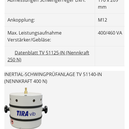
Abmessungen Schwingerreger DxH:
170 x 209
mm
Ankopplung:
M12
Max. Leistungsaufnahme
400/460 VA
Verstärker/Gebläse:
Datenblatt TV 51125-IN (Nennkraft
250 N)
INERTIAL-SCHWINGPRÜFANLAGE TV 51140-IN
(NENNKRAFT 400 N)