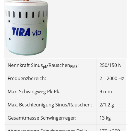
Nennkraft Sinus
/Rauschen
:
250/150 N
pk
RMS
Frequenzbereich:
2 – 2000 Hz
Max. Schwingweg Pk-Pk:
9 mm
Max. Beschleunigung Sinus/Rauschen:
2/1,2 g
Gesamtmasse Schwingerreger:
13 kg