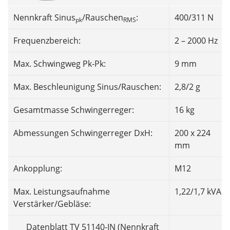
Nennkraft Sinus
/Rauschen
:
400/311 N
pk
RMS
Frequenzbereich:
2 – 2000 Hz
Max. Schwingweg Pk-Pk:
9 mm
Max. Beschleunigung Sinus/Rauschen:
2,8/2 g
Gesamtmasse Schwingerreger:
16 kg
Abmessungen Schwingerreger DxH:
200 x 224
mm
Ankopplung:
M12
Max. Leistungsaufnahme
1,22/1,7 kVA
Verstärker/Gebläse:
Datenblatt TV 51140-IN (Nennkraft