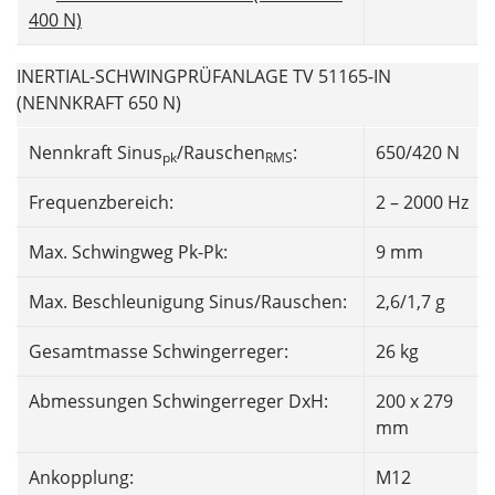
400 N)
INERTIAL-SCHWINGPRÜFANLAGE TV 51165-IN
(NENNKRAFT 650 N)
Nennkraft Sinus
/Rauschen
:
650/420 N
pk
RMS
Frequenzbereich:
2 – 2000 Hz
Max. Schwingweg Pk-Pk:
9 mm
Max. Beschleunigung Sinus/Rauschen:
2,6/1,7 g
Gesamtmasse Schwingerreger:
26 kg
Abmessungen Schwingerreger DxH:
200 x 279
mm
Ankopplung:
M12