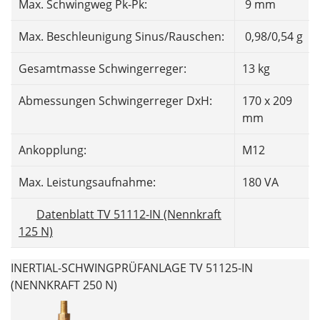
Max. Schwingweg Pk-Pk:
9 mm
Max. Beschleunigung Sinus/Rauschen:
0,98/0,54 g
Gesamtmasse Schwingerreger:
13 kg
Abmessungen Schwingerreger DxH:
170 x 209
mm
Ankopplung:
M12
Max. Leistungsaufnahme:
180 VA
Datenblatt TV 51112-IN (Nennkraft
125 N)
INERTIAL-SCHWINGPRÜFANLAGE TV 51125-IN
(NENNKRAFT 250 N)