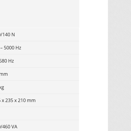
0/140 N
– 5000 Hz
680 Hz
 mm
kg
 x 235 x 210 mm
0/460 VA