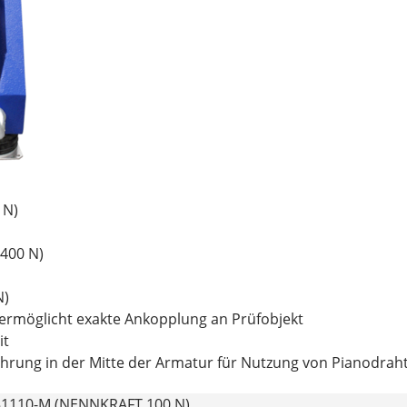
 N)
 400 N)
N)
 ermöglicht exakte Ankopplung an Prüfobjekt
it
ung in der Mitte der Armatur für Nutzung von Pianodraht
110-M (NENNKRAFT 100 N)