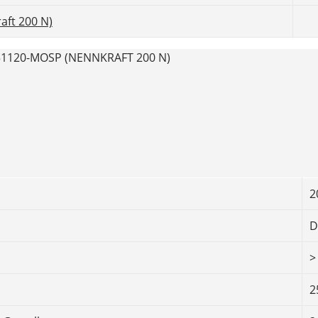
aft 200 N)
120-MOSP (NENNKRAFT 200 N)
2
D
>
2