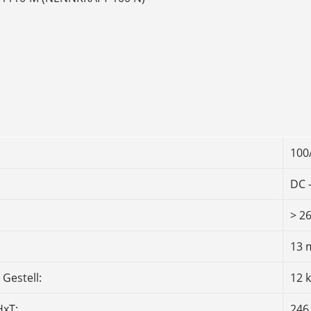
100
DC 
> 2
13
Gestell:
12 
xT:
246