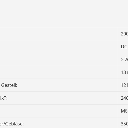
20
DC 
> 2
13
Gestell:
12 
xT:
246
M6
er/Gebläse:
35