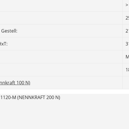
>
2
Gestell:
2
xT:
3
M
1
nkraft 100 N)
120-M (NENNKRAFT 200 N)