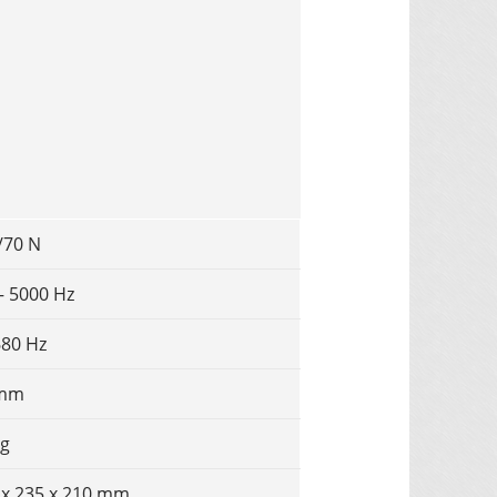
/70 N
– 5000 Hz
680 Hz
 mm
kg
 x 235 x 210 mm