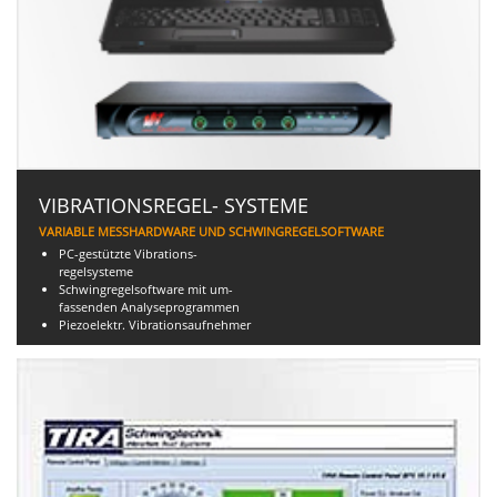
VIBRATIONSREGEL- SYSTEME
VARIABLE MESSHARDWARE UND SCHWINGREGELSOFTWARE
PC-gestützte Vibrations-
regelsysteme
Schwingregelsoftware mit um-
fassenden Analyseprogrammen
Piezoelektr. Vibrationsaufnehmer